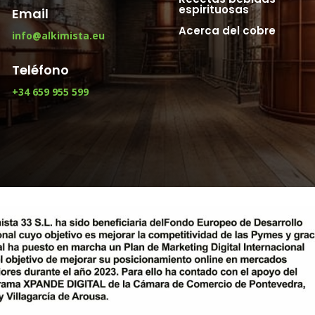
espirituosas
Email
Acerca del cobre
info@alkimista.eu
Teléfono
+34 659 955 599