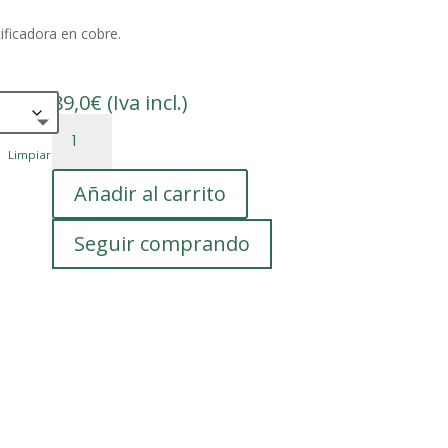
tificadora en cobre.
89,0
€
(Iva incl.)
Lentilla
de
Limpiar
refinamiento
Añadir al carrito
o
rectificadora
cantidad
Seguir comprando