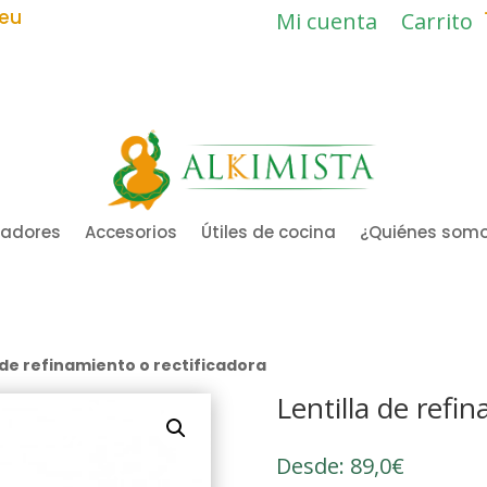
.eu
Mi cuenta
Carrito
ladores
Accesorios
Útiles de cocina
¿Quiénes som
a de refinamiento o rectificadora
Lentilla de refi
Desde:
89,0
€