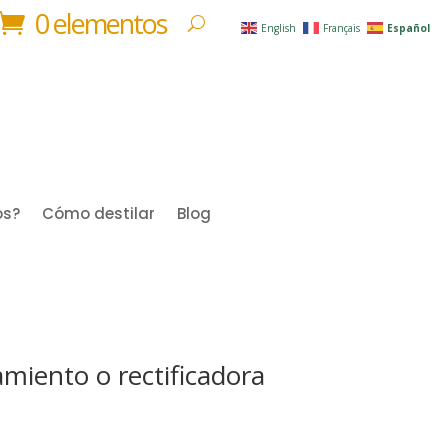
0 elementos
English
Français
Español
os?
Cómo destilar
Blog
namiento o rectificadora