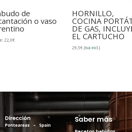
budo de
HORNILLO,
cantación o vaso
COCINA PORTÁT
orentino
DE GAS, INCLUY
EL CARTUCHO
e:
22,0
€
29,5
€
(Iva incl.)
Dirección
Saber más
Ponteareas – Spain
Recetas bebidas