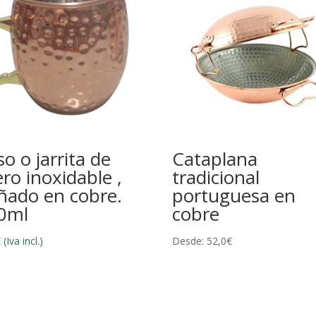
o o jarrita de
Cataplana
ero inoxidable ,
tradicional
ñado en cobre.
portuguesa en
0ml
cobre
€
(Iva incl.)
Desde:
52,0
€