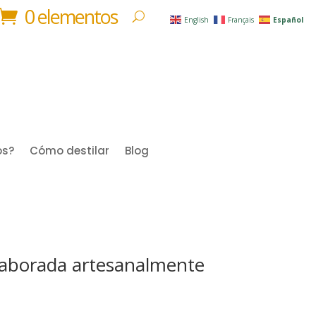
0 elementos
English
Français
Español
os?
Cómo destilar
Blog
elaborada artesanalmente