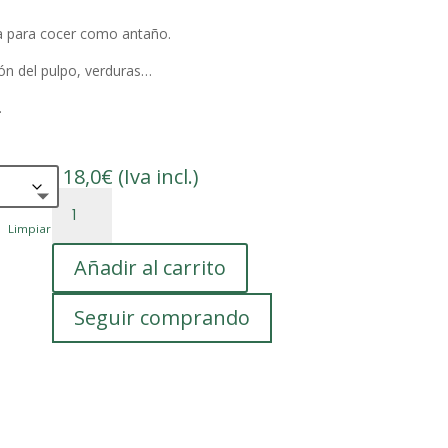
da para cocer como antaño.
ón del pulpo, verduras…
.
118,0
€
(Iva incl.)
Olla
de
Limpiar
cobre,
Añadir al carrito
elaborada
artesanalmente
cantidad
Seguir comprando