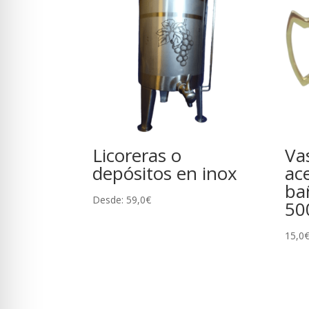
Licoreras o
Vas
depósitos en inox
ac
ba
Desde:
59,0
€
50
15,0