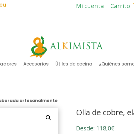
.eu
Mi cuenta
Carrito
ladores
Accesorios
Útiles de cocina
¿Quiénes som
elaborada artesanalmente
Olla de cobre, 
Desde:
118,0
€