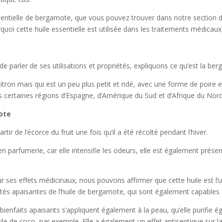
ssentielle de bergamote, que vous pouvez trouver dans notre section d’
rquoi cette huile essentielle est utilisée dans les traitements médicau
de parler de ses utilisations et propriétés, expliquons ce qu’est la ber
on mais qui est un peu plus petit et ridé, avec une forme de poire et 
s certaines régions d’Espagne, d’Amérique du Sud et d’Afrique du Nord
mote
ir de l’écorce du fruit une fois qu’il a été récolté pendant l’hiver.
n parfumerie, car elle intensifie les odeurs, elle est également présent
 ses effets médicinaux, nous pouvons affirmer que cette huile est l’
tés apaisantes de l’huile de bergamote, qui sont également capables de
bienfaits apaisants s’appliquent également à la peau, qu’elle purifie ég
 de coco, par exemple. Elle a également un effet antiseptique sur la pe