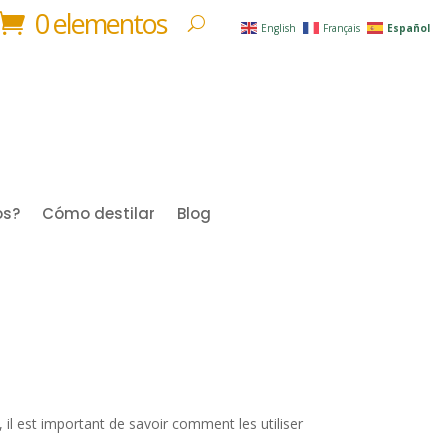
0 elementos
English
Français
Español
os?
Cómo destilar
Blog
il est important de savoir comment les utiliser