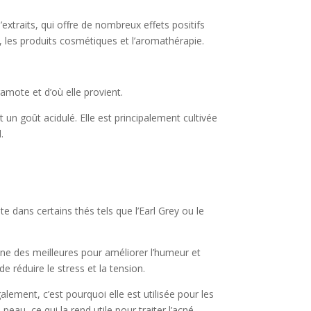
extraits, qui offre de nombreux effets positifs
x, les produits cosmétiques et l’aromathérapie.
gamote et d’où elle provient.
un goût acidulé. Elle est principalement cultivée
.
e dans certains thés tels que l’Earl Grey ou le
une des meilleures pour améliorer l’humeur et
 réduire le stress et la tension.
alement, c’est pourquoi elle est utilisée pour les
au, ce qui la rend utile pour traiter l’acné,