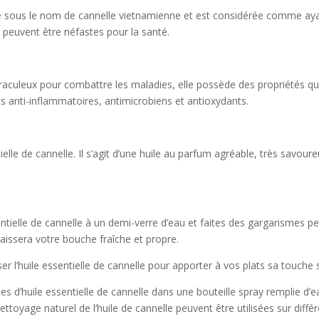
 sous le nom de cannelle vietnamienne et est considérée comme ayant
peuvent être néfastes pour la santé.
iraculeux pour combattre les maladies, elle possède des propriétés qu
ts anti-inflammatoires, antimicrobiens et antioxydants.
entielle de cannelle. Il s’agit d’une huile au parfum agréable, très s
ntielle de cannelle à un demi-verre d’eau et faites des gargarismes 
aissera votre bouche fraîche et propre.
er l’huile essentielle de cannelle pour apporter à vos plats sa touche s
s d’huile essentielle de cannelle dans une bouteille spray remplie d’
ttoyage naturel de l’huile de cannelle peuvent être utilisées sur diffé