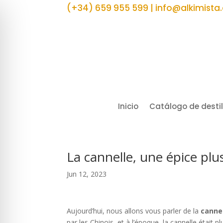
(+34) 659 955 599 | info@alkimista
Inicio
Catálogo de desti
La cannelle, une épice plus
Jun 12, 2023
Aujourd’hui, nous allons vous parler de la
canne
par les Chinois, et à l’époque, la cannelle était p