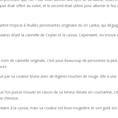
et était offert au soleil, et le second était utilisé pour allumer le feu
arbre tropical à feuilles persistantes originaire du Sri Lanka, qui dég
opulaires étant la cannelle de Ceylan et la cassia. Cependant, on trouve
nom de cannelle originale, c’est pour beaucoup de personnes la plus h
uces.
ue par sa couleur brune avec de légères touches de rouge. Elle a une f
 que l’on puisse trouver en raison de sa teneur élevée en coumarine, c’
ne chinoise.
imilaire à la cassia, mais sa couleur est brun rougeâtre et son goût es