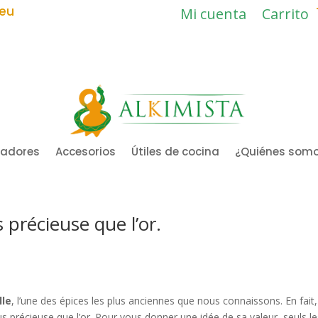
.eu
Mi cuenta
Carrito
ladores
Accesorios
Útiles de cocina
¿Quiénes som
 précieuse que l’or.
lle
, l’une des épices les plus anciennes que nous connaissons. En fait, c
lus précieuse que l’or. Pour vous donner une idée de sa valeur, seuls le