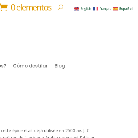
0 elementos
English
Français
Español
os?
Cómo destilar
Blog
ette épice était déjà utilisée en 2500 av. J.-C.
s prêtres de l’ancienne Arabie pouvaient l’utiliser