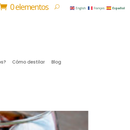
0 elementos
English
Français
Español
os?
Cómo destilar
Blog