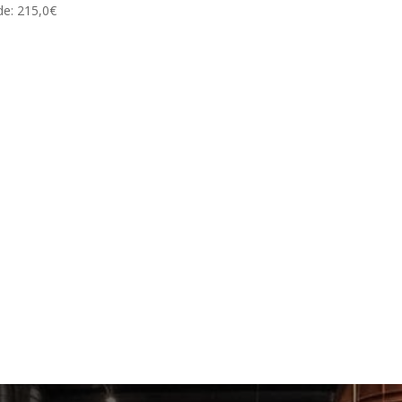
de:
215,0
€