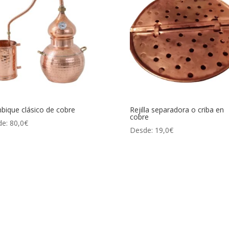
bique clásico de cobre
Rejilla separadora o criba en
cobre
de:
80,0
€
Desde:
19,0
€