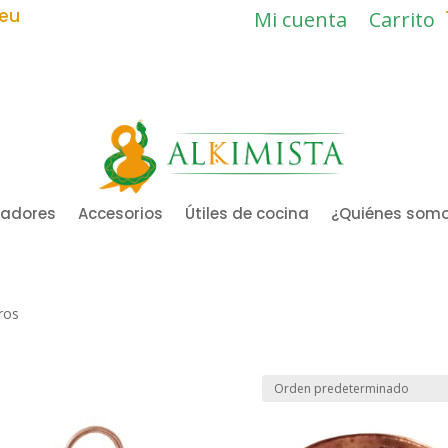
.eu
Mi cuenta
Carrito
ladores
Accesorios
Útiles de cocina
¿Quiénes som
ros